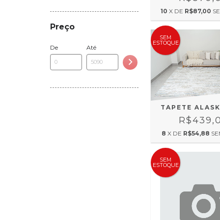
10
X DE
R$87,00
S
Preço
SEM
ESTOQUE
De
Até
TAPETE ALASK
R$439,
8
X DE
R$54,88
SE
SEM
ESTOQUE