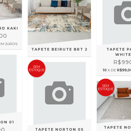
RD KAKI
,00
EM JUROS
TAPETE BEIRUTE BRT 2
TAPETE P
WHITE
R$99
SEM
10
X DE
R$99,0
ESTOQUE
SEM
ESTOQUE
ON 01
TAPETE N
00
TAPETE NORTON 05