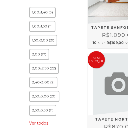
1,00x1,40 (3)
1,00x1,50 (11)
TAPETE SANFO
R$1.090
1,50x2,00 (21)
10
X DE
R$109,00
S
2,00 (17)
SEM
ESTOQUE
2,00x2,50 (22)
2,40x3,00 (2)
2,50x3,00 (20)
2,50x3,50 (11)
TAPETE NORT
Ver todos
R$870,