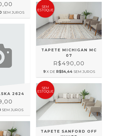
0,00
SEM
ESTOQUE
0
SEM JUROS
TAPETE MICHIGAN MC
07
R$490,00
9
X DE
R$54,44
SEM JUROS
SEM
ESTOQUE
ASKA 2624
9,00
8
SEM JUROS
TAPETE SANFORD OFF