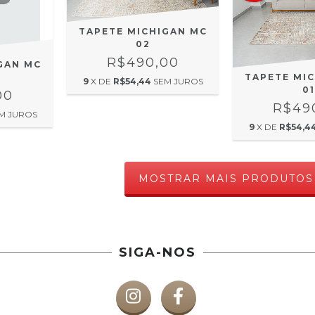
TAPETE MICHIGAN MC
02
R$490,00
GAN MC
TAPETE MI
9
X DE
R$54,44
SEM JUROS
0
00
R$49
M JUROS
9
X DE
R$54,4
MOSTRAR MAIS PRODUTOS
SIGA-NOS