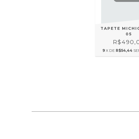
TAPETE MICHI
05
R$490,
9
X DE
R$54,44
SE