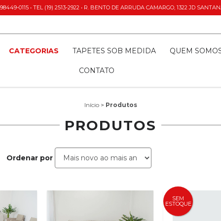
8449-0115 • TEL (19) 2513-2922 • R. BENTO DE ARRUDA CAMARGO, 1322 JD SANT
CATEGORIAS
TAPETES SOB MEDIDA
QUEM SOMO
CONTATO
Início
>
Produtos
PRODUTOS
Ordenar por
SEM
ESTOQUE