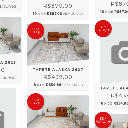
R$87
R$870,00
EM JUROS
10
X DE
R$87,0
10
X DE
R$87,00
SEM JUROS
SEM
SEM
ESTOQUE
ESTOQUE
A 2625
00
TAPETE ALASKA 2627
R$439,00
M JUROS
8
X DE
R$54,88
SEM JUROS
TAPETE AL
R$43
SEM
8
X DE
R$54,8
ESTOQUE
SEM
ESTOQUE