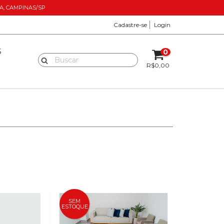
ANA, CAMPINAS/SP
Cadastre-se
Login
S
0
R$0,00
SEM
ESTOQUE